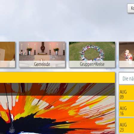
K
Gemeinde
Gruppen+Kreise
Die n
AUG
09
AUG
16
AUG
23