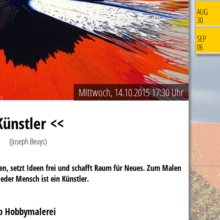
AUG
30
SEP
06
Mittwoch, 14.10.2015 17:30 Uhr
Künstler <<
(Joseph Beuys)
n, setzt Ideen frei und schafft Raum für Neues. Zum Malen
jeder Mensch ist ein Künstler.
p Hobbymalerei