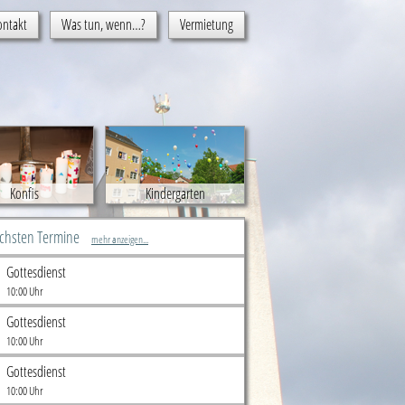
ontakt
Was tun, wenn…?
Vermietung
Konfis
Kindergarten
ächsten Termine
mehr anzeigen...
Gottesdienst
10:00 Uhr
Gottesdienst
10:00 Uhr
Gottesdienst
10:00 Uhr