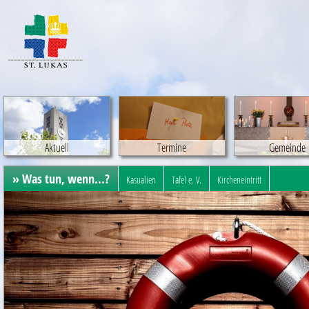
Aktuell
Termine
Gemeinde
» Was tun, wenn...?
Kasualien
Tafel e. V.
Kircheneintritt