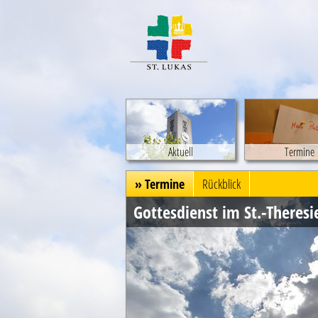
Aktuell
Termine
» Termine
Rückblick
Gottesdienst im St.-Theres