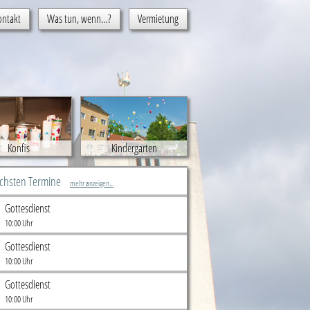
ontakt
Was tun, wenn…?
Vermietung
Konfis
Kindergarten
ächsten Termine
mehr anzeigen...
Gottesdienst
10:00 Uhr
Gottesdienst
10:00 Uhr
Gottesdienst
10:00 Uhr