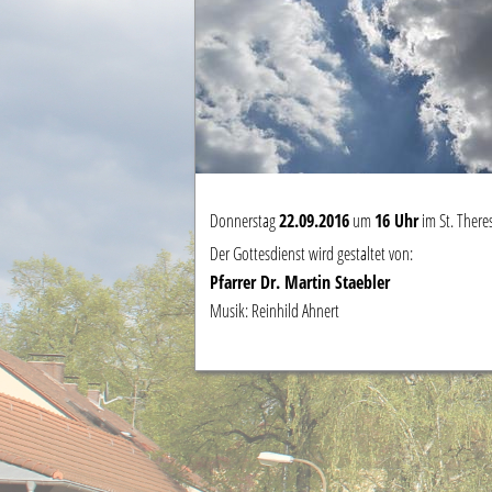
Donnerstag
22
.09.2016
um
16 Uhr
im St. There
Der Gottesdienst wird gestaltet von:
Pfarrer Dr. Martin Staebler
Musik: Reinhild Ahnert