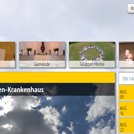
K
Gemeinde
Gruppen+Kreise
Die n
ien-Krankenhaus
AUG
09
AUG
16
AUG
23