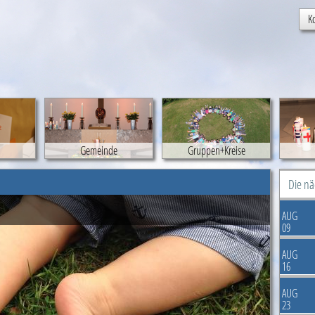
K
Gemeinde
Gruppen+Kreise
Die n
AUG
09
AUG
16
AUG
23