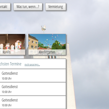
ontakt
Was tun, wenn…?
Vermietung
Konfis
Kindergarten
ächsten Termine
mehr anzeigen...
Gottesdienst
10:00 Uhr
Gottesdienst
10:00 Uhr
Gottesdienst
10:00 Uhr