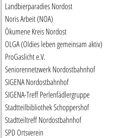
Landbierparadies Nordost
Noris Arbeit (NOA)
Ökumene Kreis Nordost
OLGA (Oldies leben gemeinsam aktiv)
ProGaslicht e.V.
Seniorennetzwerk Nordostbahnhof
SIGENA Nordostbahnhof
SIGENA-Treff Perlenfädlergruppe
Stadtteilbibliothek Schoppershof
Stadtteiltreff Nordostbahnhof
SPD Ortsverein