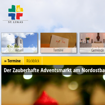
Aktuell
Termine
Gemeinde
» Termine
Rückblick
Der Zauberhafte Adventsmarkt am Nordostb