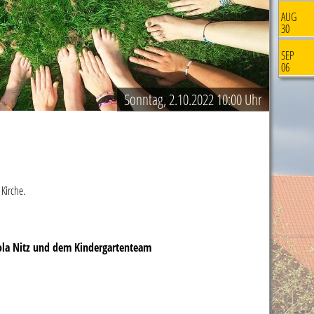
AUG
30
SEP
06
Sonntag, 2.10.2022 10:00 Uhr
 Kirche.
cola Nitz und dem Kindergartenteam