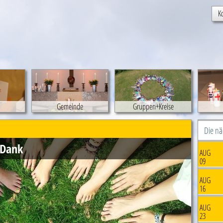
K
Gemeinde
Gruppen+Kreise
Die n
 Dank
AUG
09
AUG
16
AUG
23