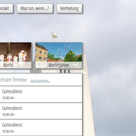
ontakt
Was tun, wenn…?
Vermietung
Konfis
Kindergarten
ächsten Termine
mehr anzeigen...
Gottesdienst
10:00 Uhr
Gottesdienst
10:00 Uhr
Gottesdienst
10:00 Uhr