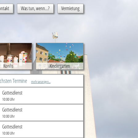
ontakt
Was tun, wenn…?
Vermietung
Konfis
Kindergarten
ächsten Termine
mehr anzeigen...
Gottesdienst
10:00 Uhr
Gottesdienst
10:00 Uhr
Gottesdienst
10:00 Uhr