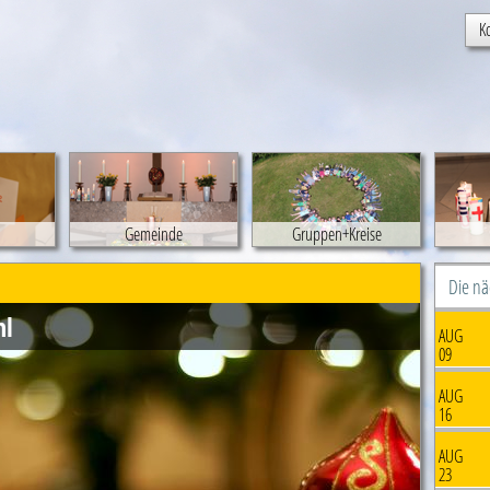
K
Gemeinde
Gruppen+Kreise
Die n
hl
AUG
09
AUG
16
AUG
23