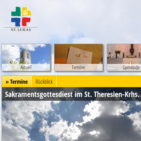
Aktuell
Termine
Gemeinde
» Termine
Rückblick
Sakramentsgottesdiest im St. Theresien-Krhs.