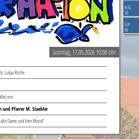
AUG
30
SEP
06
Sonntag, 17.05.2026 10:00 Uhr
St. Lukas Kirche.
ltet von:
n und Pfarrer M. Staebler
e alte Dame und Herr Mond”