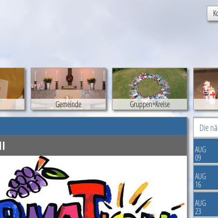
K
Gemeinde
Gruppen+Kreise
Die n
II
AUG
09
AUG
16
AUG
23