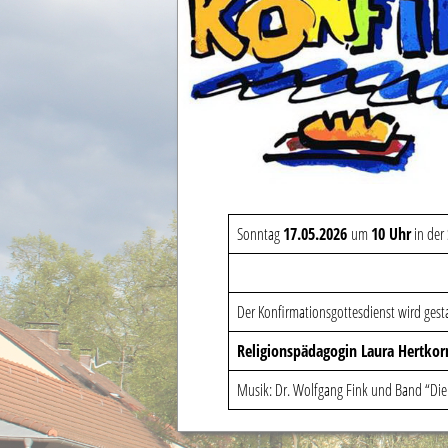
Sonntag
17.05.2026
um
10 Uhr
in der 
Der Konfirmationsgottesdienst wird gesta
Religionspädagogin Laura Hertkor
Musik: Dr. Wolfgang Fink und Band “Di