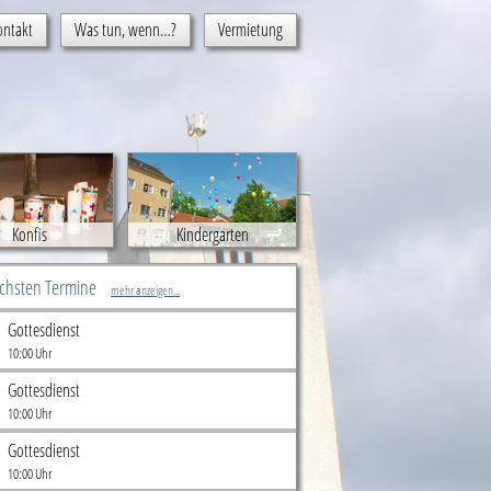
ontakt
Was tun, wenn…?
Vermietung
Konfis
Kindergarten
ächsten Termine
mehr anzeigen...
Gottesdienst
10:00 Uhr
Gottesdienst
10:00 Uhr
Gottesdienst
10:00 Uhr